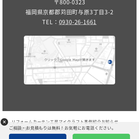
〒800-0323
福岡県京都郡苅田町与原3丁目3-2
TEL：
0930-26-1661
リフォーム
カーテン
工房マイクラフト
事例紹介
お知らせ
ご相談・お見積もりは無料！お気軽にお電話ください。
会社概要
プライバシーポリシー