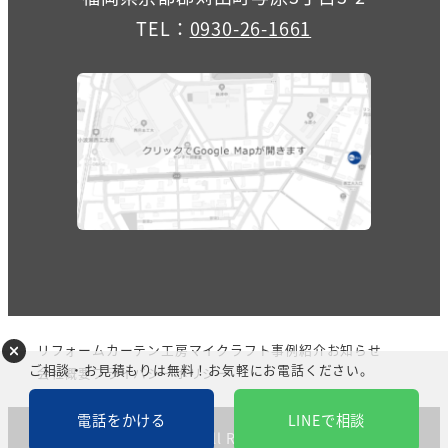
TEL：
0930-26-1661
リフォーム
カーテン
工房マイクラフト
事例紹介
お知らせ
ご相談・お見積もりは無料！お気軽にお電話ください。
会社概要
プライバシーポリシー
電話をかける
LINEで相談
©Works, LTD. All Rights Reserved.